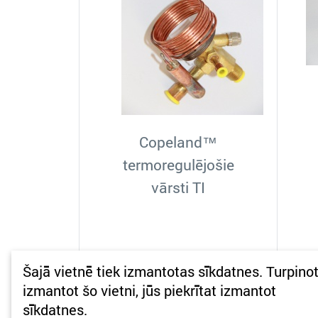
Copeland™
termoregulējošie
vārsti TI
Šajā vietnē tiek izmantotas sīkdatnes. Turpino
izmantot šo vietni, jūs piekrītat izmantot
sīkdatnes.