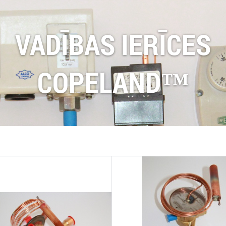
VADĪBAS IERĪCES
COPELAND™