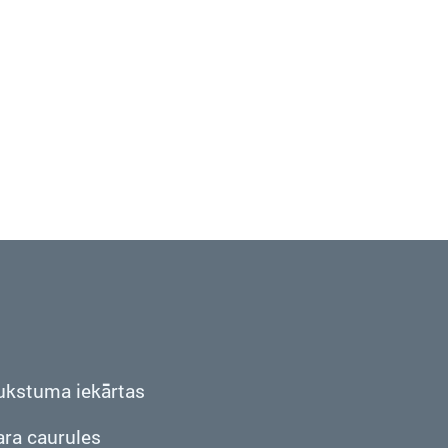
ukstuma iekārtas
ara caurules