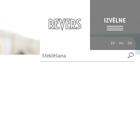
IZVĒLNE
LV
RU
EN