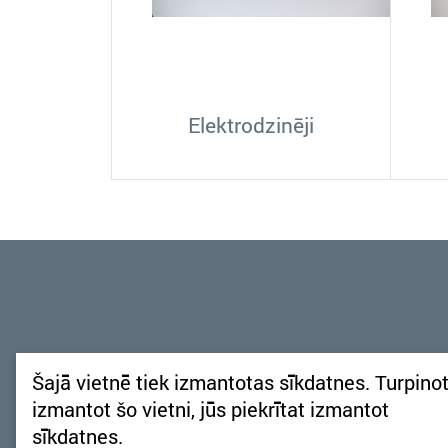
Elektrodzinēji
Šajā vietnē tiek izmantotas sīkdatnes. Turpino
Aukstuma aģenti
izmantot šo vietni, jūs piekrītat izmantot
sīkdatnes.
Vadības ierīces Copeland™