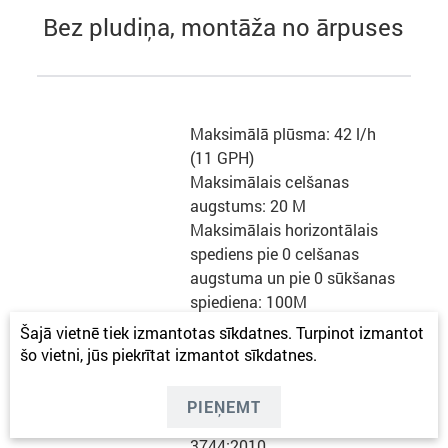
Bez pludiņa, montāža no ārpuses
Maksimālā plūsma: 42 l/h
(11 GPH)
Maksimālais celšanas
augstums: 20 M
Maksimālais horizontālais
spediens pie 0 celšanas
augstuma un pie 0 sūkšanas
spiediena: 100M
Maksimālais sūkšanas
Šajā vietnē tiek izmantotas sīkdatnes. Turpinot izmantot
spiediens: 3 M
šo vietni, jūs piekrītat izmantot sīkdatnes.
Pludiņš: nav
Trokšņa līmenis: 20dBA no
PIEŅEMT
1m / 19 dBA no 1 m EN ISO
3744:2010