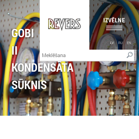
IZVĒLNE
GOBI
LV
RU
EN
II
KONDENSĀTA
SŪKNIS