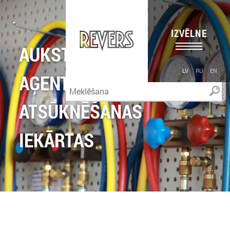
IZVĒLNE
AUKSTUMA
LV
RU
EN
AĢENTU
ATSŪKNĒŠANAS
IEKĀRTAS