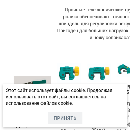
Прочные телескопические т
ролика обеспечивают точнос
шпиндель для регулировки режущ
Пригоден для больших нагрузок.
и ножу соприкасат
Трубо
Этот сайт использует файлы cookie. Продолжая
Труборез
RS-35
Труборез
использовать этот сайт, вы соглашаетесь на
RS-25
RS-16
использование файлов cookie.
Для т
14215 Ножницы
Для труб
Для труб
от 1/8
для
от 1/8" до
от 1/8" до
1-3/8" 
ПРИНЯТЬ
капиллярных
1" (3-
5/8" (3-
35мм)
труб. Для всех
25мм).